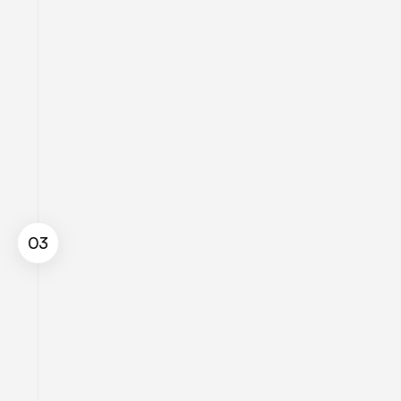
03
Experiência e capacidade para atender a 
clientes de todos os portes e dos mais 
diversos segmentos econômicos;