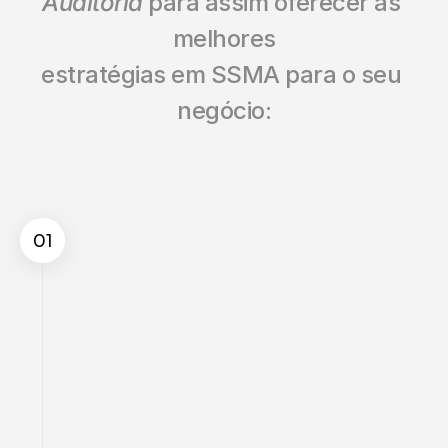
Auditoria
 para assim oferecer as 
melhores
estratégias em SSMA para o seu 
negócio:
01
Metodologia de 
Trabalho
Maior precisão na identificação da real 
necessidade do cliente, propondo 
soluções que apresentem o melhor 
custo-benefício;