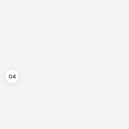
04
Atendimento
Agilidade e humanização associadas a 
uma
gama completa de serviços e soluções.