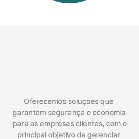
Soluções 
Oferecemos soluções que 
Sob Medida
garantem segurança e economia 
para o seu negócio
para as empresas clientes, com o 
principal objetivo de gerenciar 