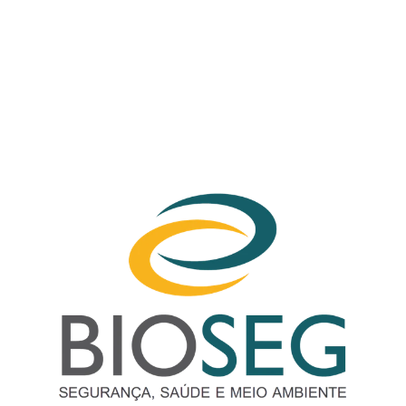
Your
scrollable
content
goes
here